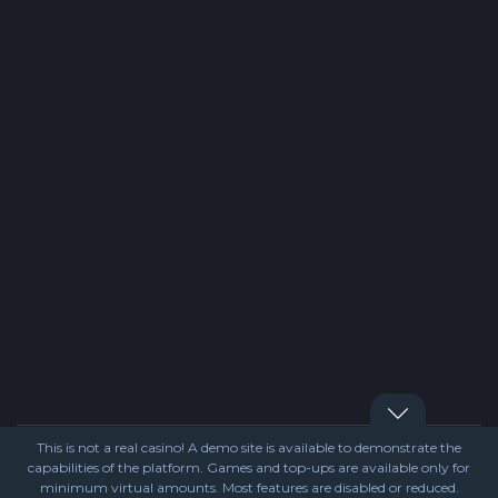
This is not a real casino! A demo site is available to demonstrate the
capabilities of the platform. Games and top-ups are available only for
minimum virtual amounts. Most features are disabled or reduced.
Поддержка
Контакты
Платежи