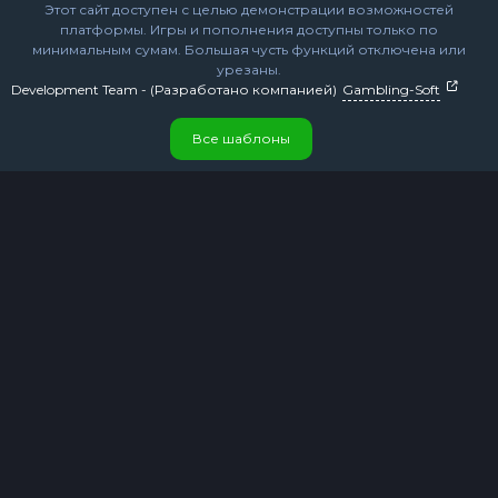
Этот сайт доступен с целью демонстрации возможностей
платформы. Игры и пополнения доступны только по
Правила и условия
Антифрод
минимальным сумам. Большая чусть функций отключена или
Ответственная игра
урезаны.
Турниры
VIP
Development Team - (Разработано компанией)
Gambling-Soft
Партнёрам
Реферальная программа
Все шаблоны
Вход
Регистрация