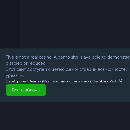
This is not a real casino! A demo site is available to demonst
Поддержка
Контакты
Платежи
disabled or reduced.
Этот сайт доступен с целью демонстрации возможностей 
урезаны.
Development Team - (Разработано компанией)
Gambling-Soft
Все шаблоны
Перв