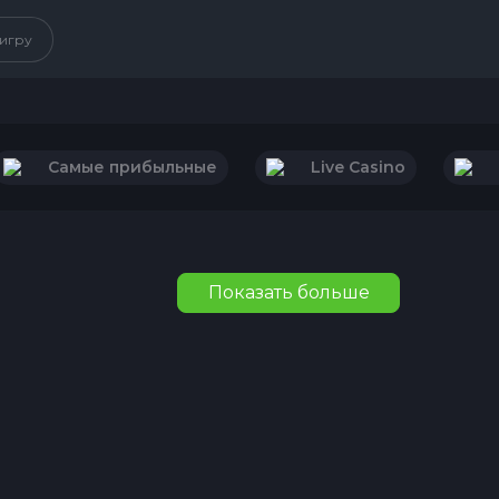
Самые прибыльные
Live Casino
Показать больше