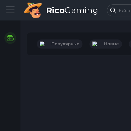
Rico
Gaming
Казино
Популярные
Новые
VIP
Бонусы
Избранное
Последние
Спорт
Турниры