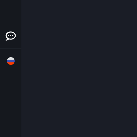
Джекпот
Колесо фортуны
Поддержка
RU