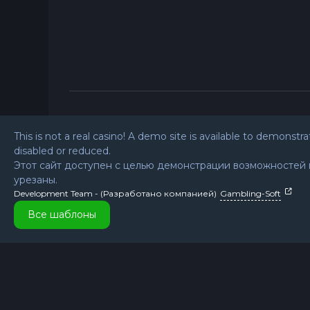
This is not a real casino! A demo site is available to demonst
Поддержка
Контакты
Платежи
disabled or reduced.
Этот сайт доступен с целью демонстрации возможностей 
урезаны.
Development Team - (Разработано компанией)
Gambling-Soft
Все шаблоны
Перв