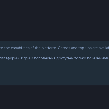
Правила и
Ответственная
rate the capabilities of the platform. Games and top-ups are avai
Антифрод
Т
условия
игра
платформы. Игры и пополнения доступны только по минимал
ое лицензированное онлайн-казино, работающее с криптовал