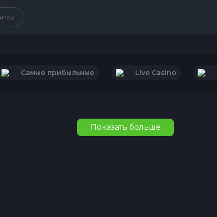
Самые прибыльные
Live Casino
Показать больше