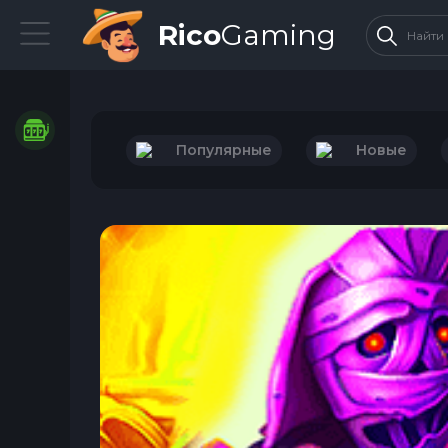
Rico
Gaming
Казино
Популярные
Новые
VIP
Бонусы
Избранное
Последние
Спорт
Турниры