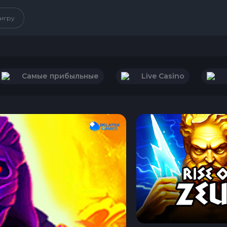
Самые прибыльные
Live Casino