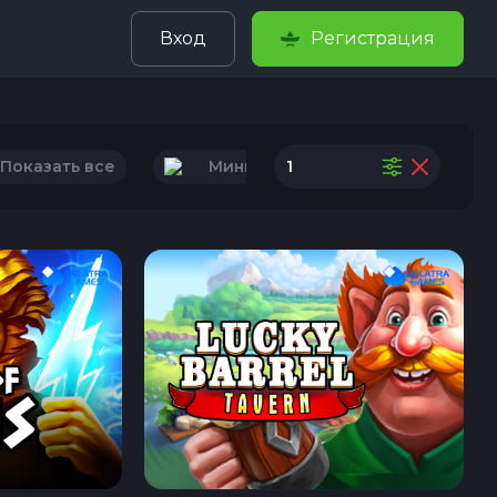
Вход
Регистрация
Показать все
Мини-игры
1
Покупка б