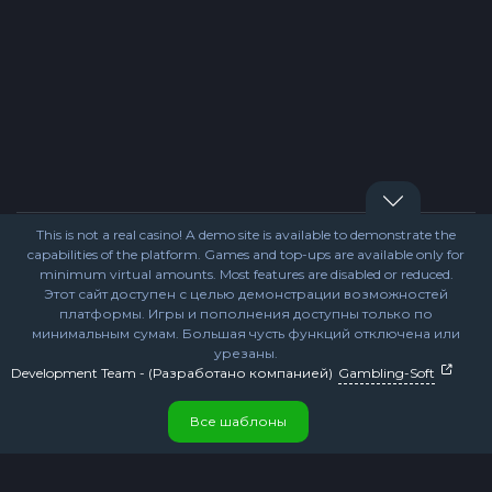
This is not a real casino! A demo site is available to demonstrate the
capabilities of the platform. Games and top-ups are available only for
minimum virtual amounts. Most features are disabled or reduced.
Поддержка
Контакты
Платежи
Этот сайт доступен с целью демонстрации возможностей
платформы. Игры и пополнения доступны только по
Правила и условия
Антифрод
минимальным сумам. Большая чусть функций отключена или
Ответственная игра
урезаны.
Турниры
VIP
Development Team - (Разработано компанией)
Gambling-Soft
Партнёрам
Реферальная программа
Все шаблоны
Вход
Регистрация