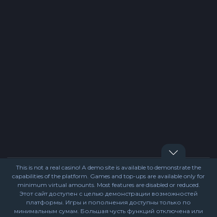
This is not a real casino! A demo site is available to demonstrate the
capabilities of the platform. Games and top-ups are available only for
minimum virtual amounts. Most features are disabled or reduced.
Поддержка
Контакты
Платежи
Этот сайт доступен с целью демонстрации возможностей
платформы. Игры и пополнения доступны только по
Правила и условия
Антифрод
минимальным сумам. Большая чусть функций отключена или