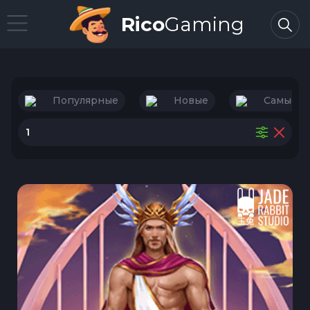
Rico
Gaming
Популярные
Новые
Самые п
1