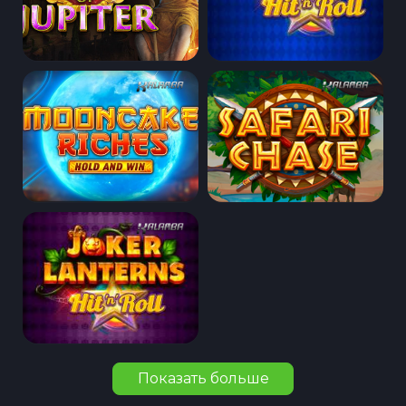
Показать больше