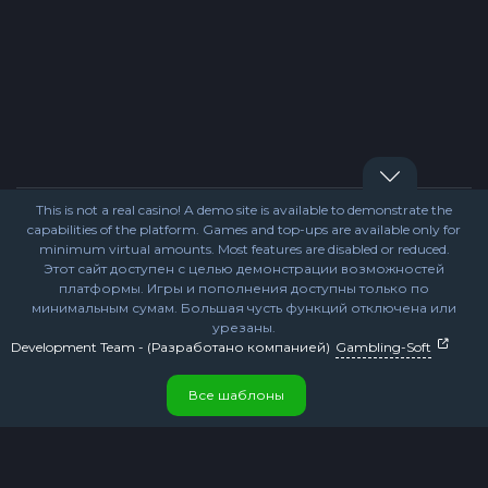
This is not a real casino! A demo site is available to demonstrate the
capabilities of the platform. Games and top-ups are available only for
minimum virtual amounts. Most features are disabled or reduced.
Поддержка
Контакты
Платежи
Этот сайт доступен с целью демонстрации возможностей
платформы. Игры и пополнения доступны только по
Правила и условия
Антифрод
минимальным сумам. Большая чусть функций отключена или
Ответственная игра
урезаны.
Турниры
VIP
Development Team - (Разработано компанией)
Gambling-Soft
Партнёрам
Реферальная программа
Все шаблоны
Вход
Регистрация