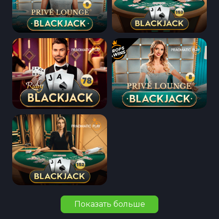
Показать больше