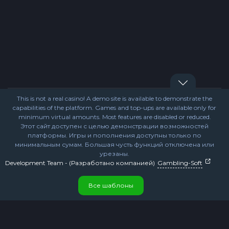
This is not a real casino! A demo site is available to demonstrate the
capabilities of the platform. Games and top-ups are available only for
minimum virtual amounts. Most features are disabled or reduced.
Поддержка
Контакты
Платежи
Этот сайт доступен с целью демонстрации возможностей
платформы. Игры и пополнения доступны только по
Правила и условия
Антифрод
минимальным сумам. Большая чусть функций отключена или
Ответственная игра
урезаны.
Турниры
VIP
Development Team - (Разработано компанией)
Gambling-Soft
Партнёрам
Реферальная программа
Все шаблоны
Вход
Регистрация