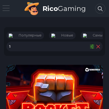
Rico
Gaming
Популярные
Новые
Самые п
1