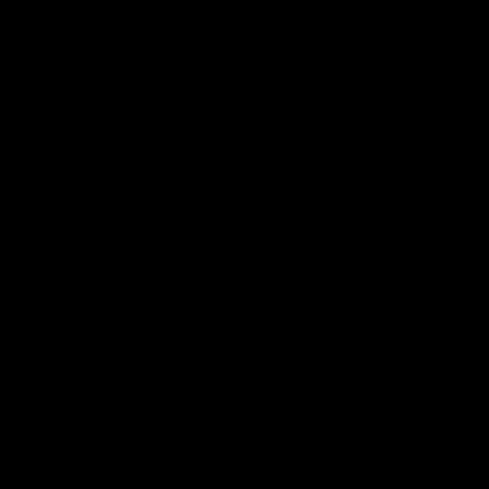
atmosfera
aviatrix