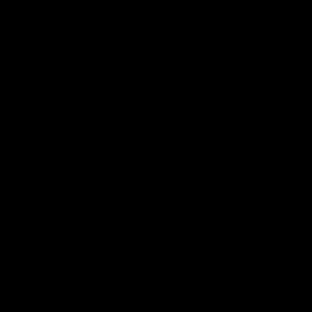
apollogames
apparat