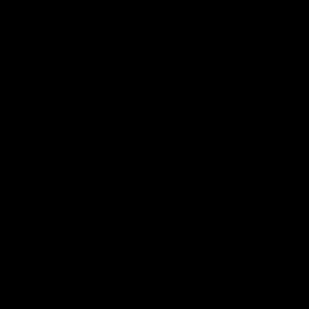
barbarabang
belatragames