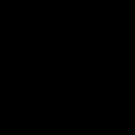
atmosfera
aviatrix