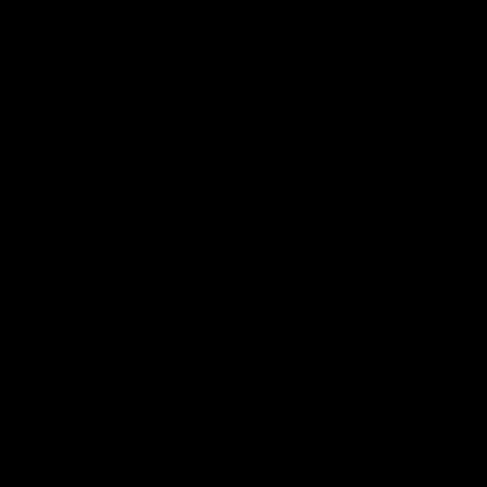
barbarabang
belatragames