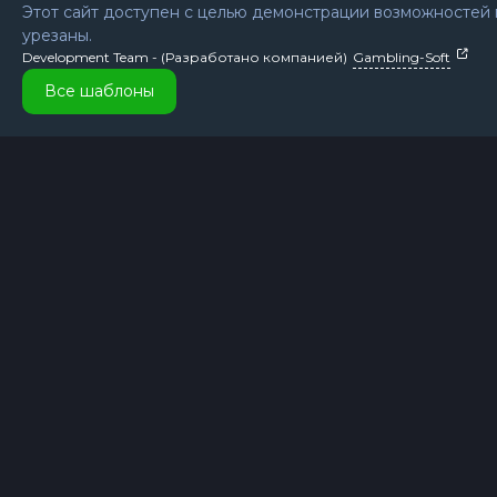
Этот сайт доступен с целью демонстрации возможностей 
урезаны.
Development Team - (Разработано компанией)
Gambling-Soft
Все шаблоны
Поддержка
Контакты
Платежи
Перв