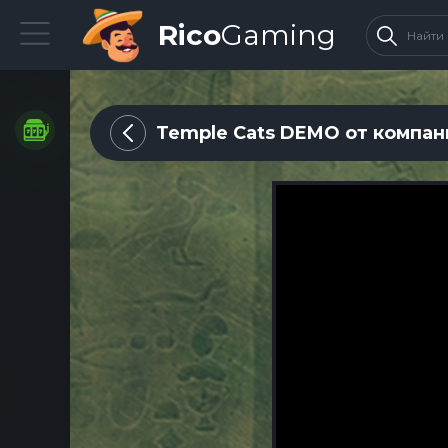
Rico
Rico
Gaming
Gaming
Казино
Казино
Temple Cats DEMO от компа
VIP
VIP
Бонусы
Бонусы
Избранное
Избранное
Последние
Последние
Спорт
Спорт
Турниры
Турниры