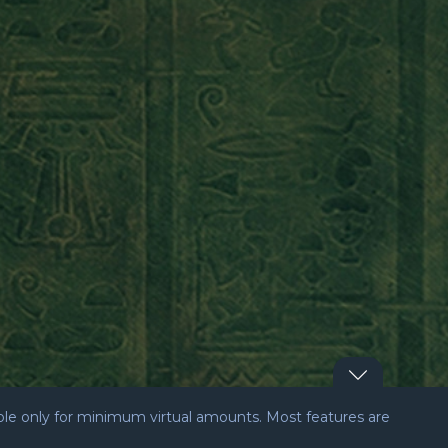
lable only for minimum virtual amounts. Most features are