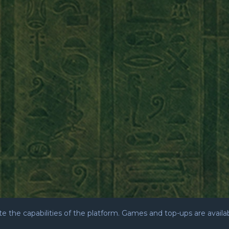
rate the capabilities of the platform. Games and top-ups are avai