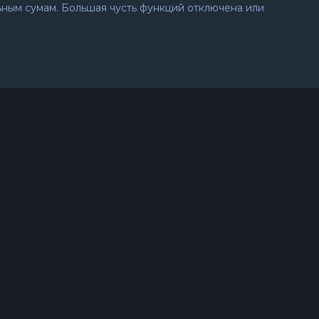
ьным сумам. Большая чусть функций отключена или
Реферальная
урниры
VIP
Партнёрам
программа
ютой, начиная с 2014 года.