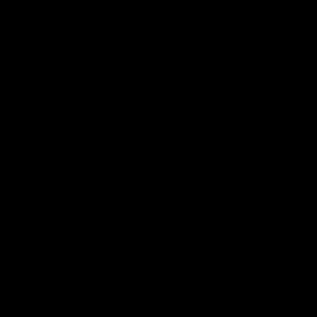
betsolutions
bfgames