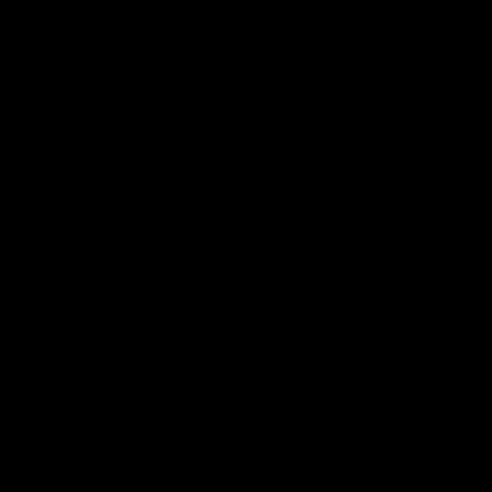
apollogames
apparat