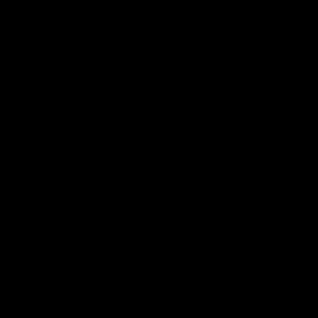
barbarabang
belatragames