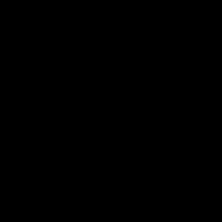
betsolutions
bfgames