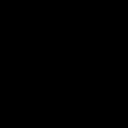
betgames
betsoft