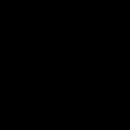
amigogaming