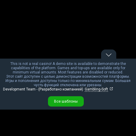
This is not a real casino! A demo site is available to demonstrate the
This is not a real casino! A demo site is available to demonstrate the
capabilities of the platform. Games and top-ups are available only for
capabilities of the platform. Games and top-ups are available only for
minimum virtual amounts. Most features are disabled or reduced.
minimum virtual amounts. Most features are disabled or reduced.
Этот сайт доступен с целью демонстрации возможностей платформы.
Этот сайт доступен с целью демонстрации возможностей платформы.
Игры и пополнения доступны только по минимальным сумам. Большая
Игры и пополнения доступны только по минимальным сумам. Большая
чусть функций отключена или урезаны.
чусть функций отключена или урезаны.
Development Team - (Разработано компанией)
Development Team - (Разработано компанией)
Gambling-Soft
Gambling-Soft
Все шаблоны
Все шаблоны
Вход