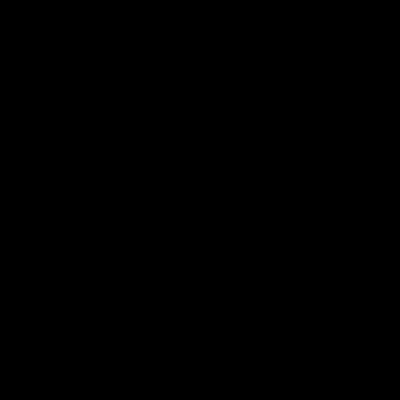
betsolutions
bfgames