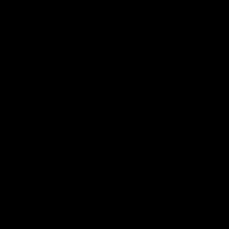
betgames
betsoft