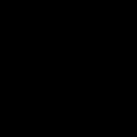
atmosfera
aviatrix