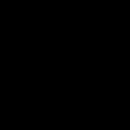
amigogaming