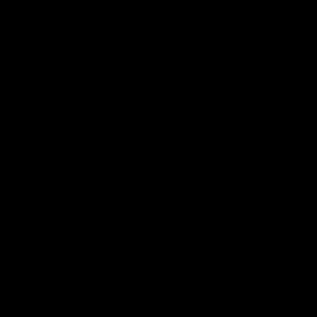
atmosfera
aviatrix