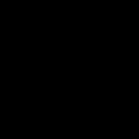
betsolutions
bfgames