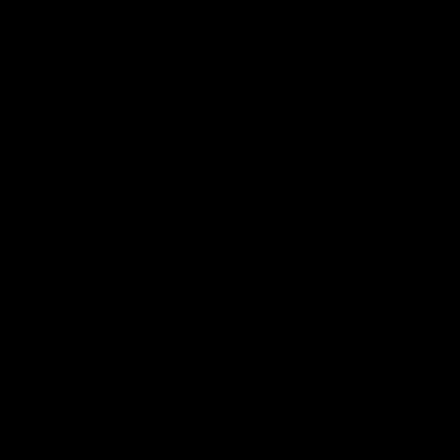
betsolutions
bfgames