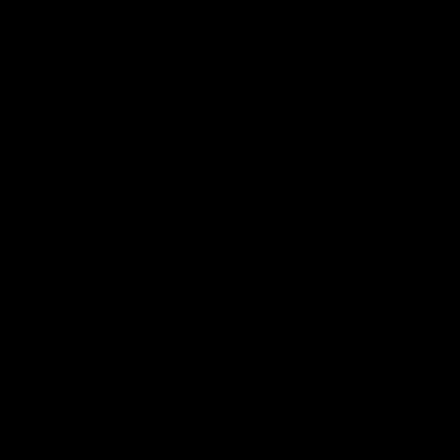
apollogames
apparat