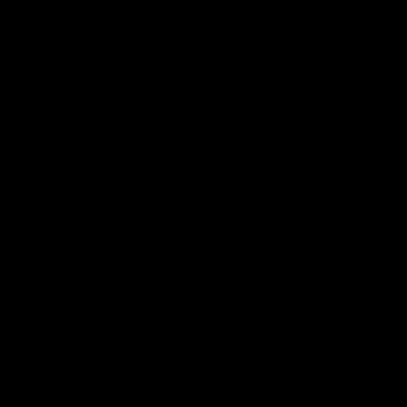
amigogaming