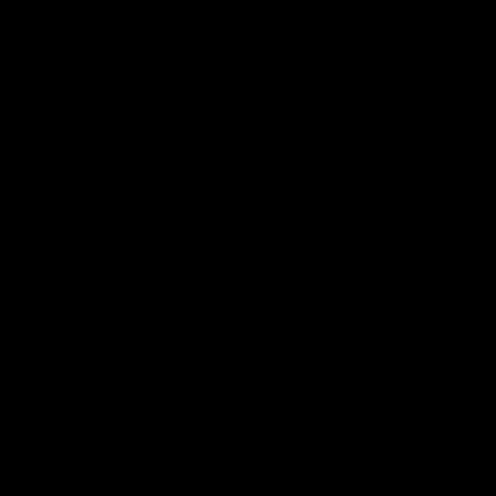
atmosfera
aviatrix