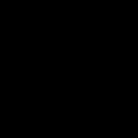
barbarabang
belatragames