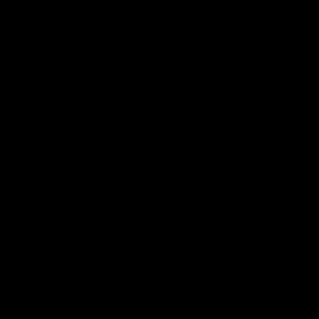
atmosfera
aviatrix