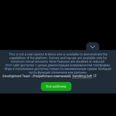
This is not a real casino! A demo site is available to demonstrate the
This is not a real casino! A demo site is available to demonstrate the
capabilities of the platform. Games and top-ups are available only for
capabilities of the platform. Games and top-ups are available only for
minimum virtual amounts. Most features are disabled or reduced.
minimum virtual amounts. Most features are disabled or reduced.
Этот сайт доступен с целью демонстрации возможностей платформы.
Этот сайт доступен с целью демонстрации возможностей платформы.
Игры и пополнения доступны только по минимальным сумам. Большая
Игры и пополнения доступны только по минимальным сумам. Большая
чусть функций отключена или урезаны.
чусть функций отключена или урезаны.
Development Team - (Разработано компанией)
Development Team - (Разработано компанией)
Gambling-Soft
Gambling-Soft
Все шаблоны
Все шаблоны
Вход