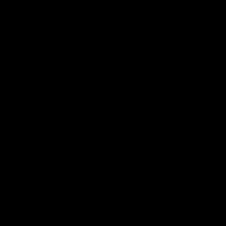
atmosfera
aviatrix