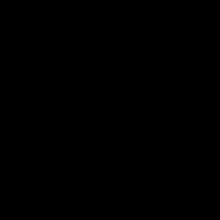
apollogames
apparat